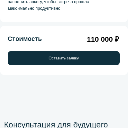
Продолжительность консультации
Для кого
Подходит тем, кто только планирует клинику или
бизнес в эстетике.
Формат
Онлайн или оффлайн (по договоренности). Перед
проведением консультации мы попросим вас
заполнить анкету, чтобы встреча прошла
максимально продуктивно
Стоимость
130 000 ₽
Оставить заявку