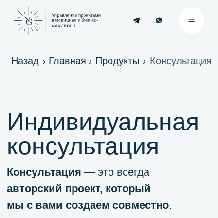
Назад
›
Главная
›
Продукты
›
Консультация
Индивидуальная
консультация
Консультация
— это всегда
авторский проект, который
мы с вами создаем совместно
.
Перед встречей я прошу заполнить
вас анкету – она помогает мне
подготовиться к встрече, погрузиться
в контекст и скорректировать ваш
запрос. В ходе общения мы обсудим
ваши актуальные вопросы и наметим