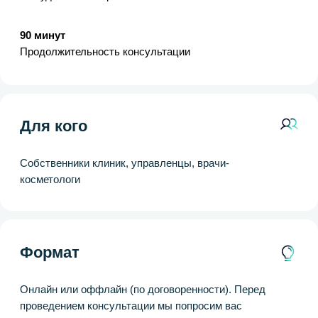
собственника клиники
Цель и результаты
Разобраться, как запустить бизнес, но избежать
критических ошибок на старте. Консультация
для тех, кто имеет желание открыть клинику, но
есть много вопросов, предположений,
сомнений.
Что вы получите:
Оценку жизнеспособность вашей идеи
Понимание этапов запуска: помещение, команда,
контрольные точки
Алгоритм подготовки до старта
Тайминг
Установочная встреча
Обсудим ваш запрос
90 минут