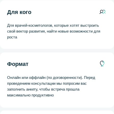
Разбор бизнеса + дорожная карта
Обучение и сборка команды
Стартап клиники
Индивидуальные запросы
Контакты:
+7 (916) 792-19-19
info@goltiakova.com
© goltiakova.com, 2025
Вверх ⤻
Политика конфиденциальности