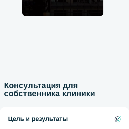
Что вы получите:
Анализ текущего положения бизнеса или карьеры
Определение вектора развития: где вы находитесь,
куда движетесь, что мешает
Индивидуальные рекомендации и готовые решения
Тайминг
Установочная встреча
Обсудим ваш запрос
90 минут
Продолжительность консультации
Для кого
Собственники клиник, управленцы, врачи-
косметологи